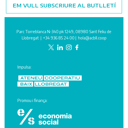
EM VULL SUBSCRIURE AL BUTLLETÍ
Parc Torreblanca N-340 pk 1249, 08980 Sant Feliu de
Llobregat |
+34 936 85 24 00
|
hola@acbll.coop
Impulsa:
Promou i finança: