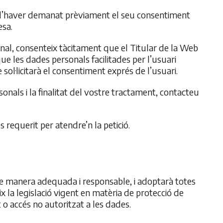
a d’haver demanat prèviament el seu consentiment
esa.
onal, consenteix tàcitament que el Titular de la Web
ue les dades personals facilitades per l’usuari
e sol·licitarà el consentiment exprés de l’usuari.
nals i la finalitat del vostre tractament, contacteu
requerit per atendre’n la petició.
de manera adequada i responsable, i adoptarà totes
 ​​la legislació vigent en matèria de protecció de
t o accés no autoritzat a les dades.