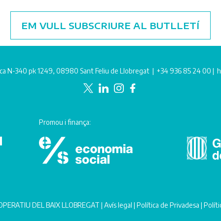
EM VULL SUBSCRIURE AL BUTLLETÍ
ca N-340 pk 1249, 08980 Sant Feliu de Llobregat |
+34 936 85 24 00
|
h
Promou i finança:
PERATIU DEL BAIX LLOBREGAT |
Avís legal
|
Política de Privadesa
|
Polít