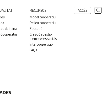
UALITAT
RECURSOS
ACCÉS
cies
Model cooperatiu
nda
Relleu cooperatiu
tes de feina
Educació
 Cooperatiu
Creació i gestió
d’empreses socials
Intercooperació
FAQs
DADES