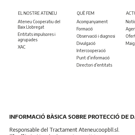
EL NOSTRE ATENEU
QUÈ FEM
ACT
Ateneu Cooperatiu del
Acompanyament
Notí
Baix Llobregat
Formació
Age
Entitats impulsores i
Observació i diagnosi
Ofer
agrupades
Divulgació
Maig
XAC
Intercooperació
Punt d’informació
Directori d’entitats
INFORMACIÓ BÀSICA SOBRE PROTECCIÓ DE 
Responsable del Tractament Ateneucoopbll.sl.