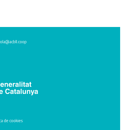
ola@acbll.coop
ica de cookies