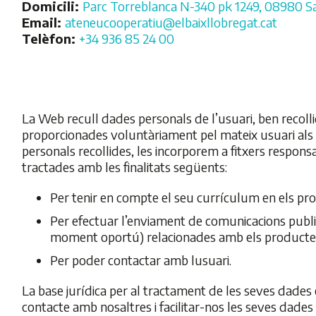
Domicili:
Parc Torreblanca N-340 pk 1249, 08980 Sa
Email:
ateneucooperatiu@elbaixllobregat.cat
Telèfon:
+34 936 85 24 00
La Web recull dades personals de l’usuari, ben recol
proporcionades voluntàriament pel mateix usuari als
personals recollides, les incorporem a fitxers respons
tractades amb les finalitats següents:
Per tenir en compte el seu currículum en els pro
Per efectuar l’enviament de comunicacions public
moment oportú) relacionades amb els productes i
Per poder contactar amb lusuari.
La base jurídica per al tractament de les seves dades 
contacte amb nosaltres i facilitar-nos les seves dades