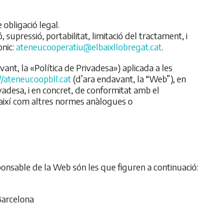
 obligació legal.
ó, supressió, portabilitat, limitació del tractament, i
ònic:
ateneucooperatiu@elbaixllobregat.cat
.
vant, la «Política de Privadesa») aplicada a les
//ateneucoopbll.cat
(d’ara endavant, la “Web”), en
adesa, i en concret, de conformitat amb el
ixí com altres normes anàlogues o
esponsable de la Web són les que figuren a continuació:
 Barcelona