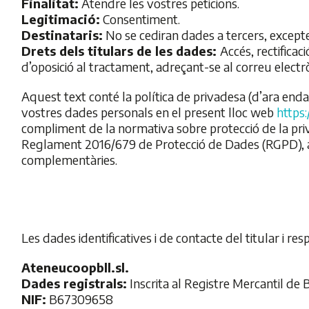
Finalitat:
Atendre les vostres peticions.
Legitimació:
Consentiment.
Destinataris:
No se cediran dades a tercers, excepte
Drets dels titulars de les dades:
Accés, rectificaci
d’oposició al tractament, adreçant-se al correu electr
Aquest text conté la política de privadesa (d’ara enda
vostres dades personals en el present lloc web
https:
compliment de la normativa sobre protecció de la priv
Reglament 2016/679 de Protecció de Dades (RGPD), a
complementàries.
Les dades identificatives i de contacte del titular i r
Ateneucoopbll.sl.
Dades registrals:
Inscrita al Registre Mercantil de
NIF:
B67309658