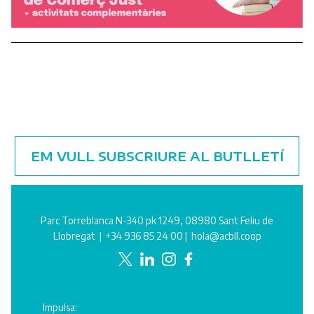
EM VULL SUBSCRIURE AL BUTLLETÍ
Parc Torreblanca N-340 pk 1249, 08980 Sant Feliu de
Llobregat |
+34 936 85 24 00
|
hola@acbll.coop
Impulsa: