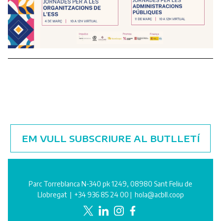
EM VULL SUBSCRIURE AL BUTLLETÍ
Parc Torreblanca N-340 pk 1249, 08980 Sant Feliu de
Llobregat |
+34 936 85 24 00
|
hola@acbll.coop