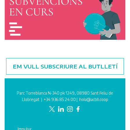
EM VULL SUBSCRIURE AL BUTLLETÍ
Parc Torreblanca N-340 pk 1249, 08980 Sant Feliu de
Llobregat |
+34 936 85 24 00
|
hola@acbll.coop
Impulsa: