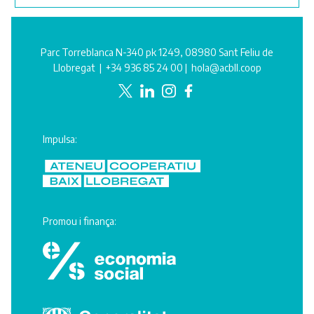
Parc Torreblanca N-340 pk 1249, 08980 Sant Feliu de
Llobregat |
+34 936 85 24 00
|
hola@acbll.coop
Impulsa:
Promou i finança: