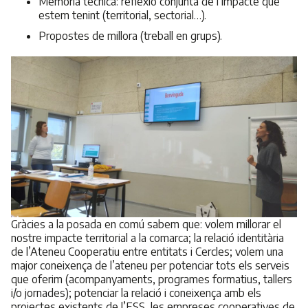
Memòria tècnica: reflexió conjunta de l’impacte que
estem tenint (territorial, sectorial…).
Propostes de millora (treball en grups).
Gràcies a la posada en comú sabem que: volem millorar el
nostre impacte territorial a la comarca; la relació identitària
de l’Ateneu Cooperatiu entre entitats i Cercles; volem una
major coneixença de l’ateneu per potenciar tots els serveis
que oferim (acompanyaments, programes formatius, tallers
i/o jornades); potenciar la relació i coneixença amb els
projectes existents de l’ESS, les empreses cooperatives de