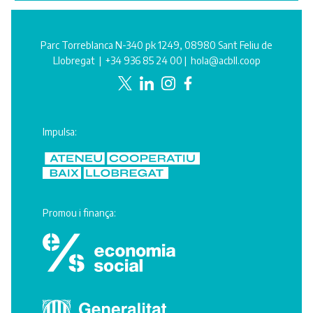
Parc Torreblanca N-340 pk 1249, 08980 Sant Feliu de
Llobregat |
+34 936 85 24 00
|
hola@acbll.coop
Impulsa:
Promou i finança: