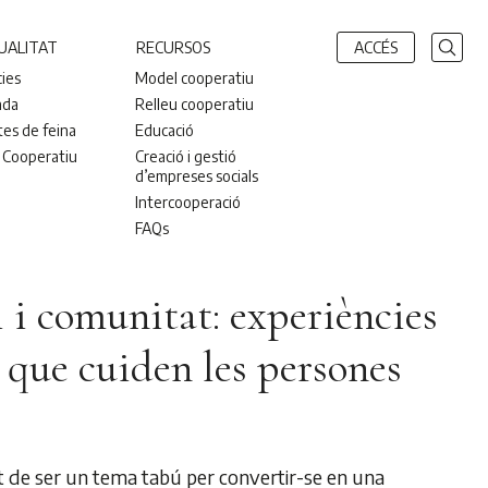
UALITAT
RECURSOS
ACCÉS
cies
Model cooperatiu
nda
Relleu cooperatiu
tes de feina
Educació
 Cooperatiu
Creació i gestió
d’empreses socials
Intercooperació
FAQs
 i comunitat: experiències
 que cuiden les persones
t de ser un tema tabú per convertir-se en una