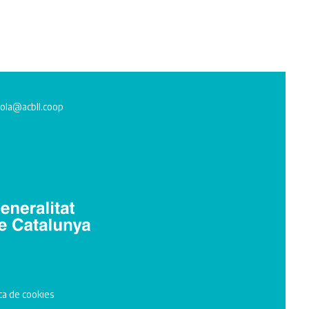
ola@acbll.coop
ica de cookies