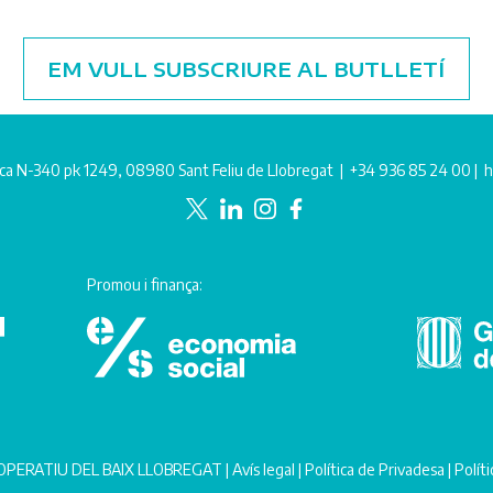
EM VULL SUBSCRIURE AL BUTLLETÍ
ca N-340 pk 1249, 08980 Sant Feliu de Llobregat |
+34 936 85 24 00
|
h
Promou i finança:
PERATIU DEL BAIX LLOBREGAT |
Avís legal
|
Política de Privadesa
|
Polít