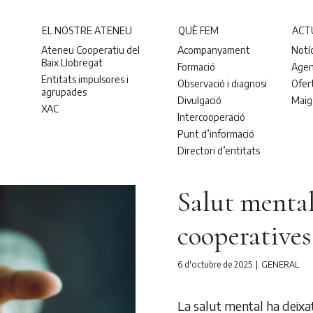
EL NOSTRE ATENEU
QUÈ FEM
ACT
Ateneu Cooperatiu del
Acompanyament
Notí
Baix Llobregat
Formació
Age
Entitats impulsores i
Observació i diagnosi
Ofer
agrupades
Divulgació
Maig
XAC
Intercooperació
Punt d’informació
Directori d’entitats
Salut mental
cooperatives
6 d'octubre de 2025
GENERAL
La salut mental ha deixa