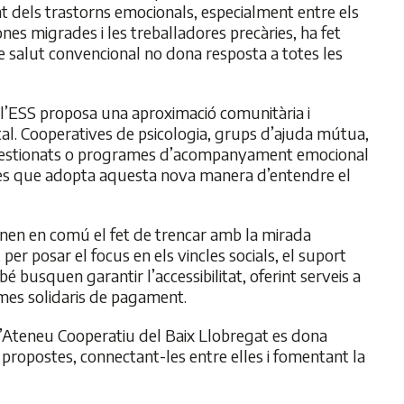
nt dels trastorns emocionals, especialment entre els
sones migrades i les treballadores precàries, ha fet
e salut convencional no dona resposta a totes les
 l’ESS proposa una aproximació comunitària i
ntal. Cooperatives de psicologia, grups d’ajuda mútua,
ogestionats o programes d’acompanyament emocional
es que adopta aquesta nova manera d’entendre el
nen en comú el fet de trencar amb la mirada
 per posar el focus en els vincles socials, el suport
é busquen garantir l’accessibilitat, oferint serveis a
mes solidaris de pagament.
 l’Ateneu Cooperatiu del Baix Llobregat es dona
 propostes, connectant-les entre elles i fomentant la