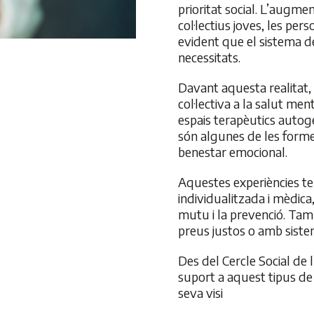
prioritat social. L’augme
col·lectius joves, les per
evident que el sistema d
necessitats.
Davant aquesta realitat,
col·lectiva a la salut me
espais terapèutics aut
són algunes de les form
benestar emocional.
Aquestes experiències te
individualitzada i mèdica,
mutu i la prevenció. Tamb
preus justos o amb siste
Des del Cercle Social de
suport a aquest tipus de
seva visi