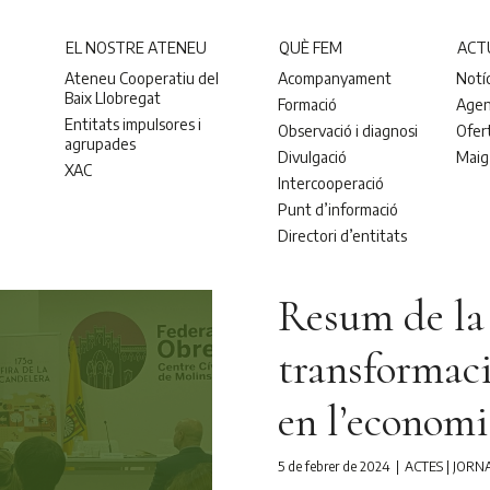
EL NOSTRE ATENEU
QUÈ FEM
ACT
Ateneu Cooperatiu del
Acompanyament
Notí
Baix Llobregat
Formació
Age
Entitats impulsores i
Observació i diagnosi
Ofer
agrupades
Divulgació
Maig
XAC
Intercooperació
Punt d’informació
Directori d’entitats
Resum de la 
transformaci
en l’economi
5 de febrer de 2024
ACTES
|
JORN