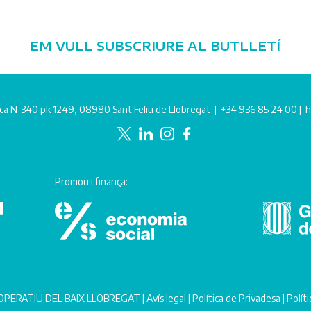
EM VULL SUBSCRIURE AL BUTLLETÍ
ca N-340 pk 1249, 08980 Sant Feliu de Llobregat |
+34 936 85 24 00
|
h
Promou i finança:
PERATIU DEL BAIX LLOBREGAT |
Avís legal
|
Política de Privadesa
|
Polít