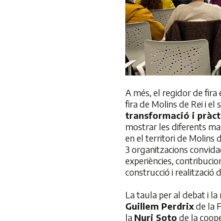
A més, el regidor de fira 
fira de Molins de Rei i el
transformació i pràct
mostrar les diferents ma
en el territori de Molins
3 organitzacions convidad
experiències, contribucions
construcció i realització 
La taula per al debat i l
Guillem Perdrix
de la 
la
Nuri Soto
de la coope