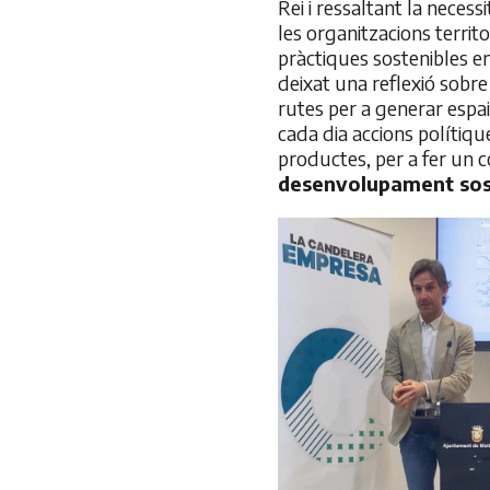
Rei i ressaltant la neces
les organitzacions terri
pràctiques sostenibles en
deixat una reflexió sobre 
rutes per a generar espa
cada dia accions polítiq
productes, per a fer un
desenvolupament sost