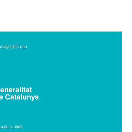
ola@acbll.coop
ica de cookies