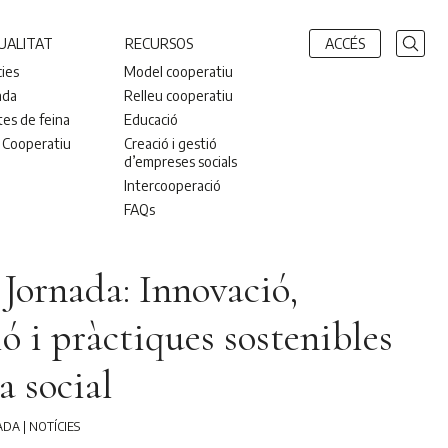
UALITAT
RECURSOS
ACCÉS
cies
Model cooperatiu
nda
Relleu cooperatiu
tes de feina
Educació
 Cooperatiu
Creació i gestió
d’empreses socials
Intercooperació
FAQs
Jornada: Innovació,
ó i pràctiques sostenibles
a social
ADA
|
NOTÍCIES