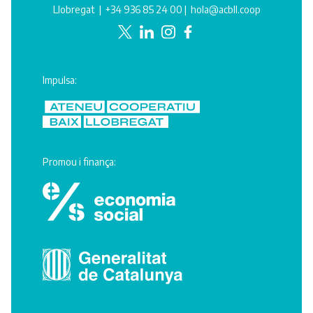
Llobregat |
+34 936 85 24 00
|
hola@acbll.coop
Impulsa:
Promou i finança: