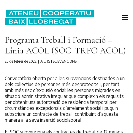
Programa Treball i Formació –
Línia ACOL (SOC–TRFO ACOL)
25 de febrer de 2022
AJUTS I SUBVENCIONS
Convocatòria oberta per a les subvencions destinades a un
dels col·lectius de persones més desprotegits i, per tant,
amb més risc d’exclusió social: les persones migrades en
situació administrativa irregular que complexin els requisits
per obtenir una autorització de residència temporal per
circumstàncies excepcionals d’arrelament social i puguin
subscriure un contracte de treball, contribuint d’aquesta
manera a la seva inserció sociolaboral.
El SOC subvenciona els contractes de treball de 12 mesos