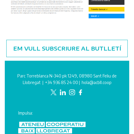
EM VULL SUBSCRIURE AL BUTLLETÍ
Parc Torreblanca N-340 pk 1249, 08980 Sant Feliu de
Llobregat |
+34 936 85 24 00
|
hola@acbll.coop
Impulsa: