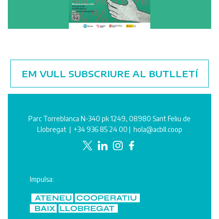
EM VULL SUBSCRIURE AL BUTLLETÍ
Parc Torreblanca N-340 pk 1249, 08980 Sant Feliu de
Llobregat |
+34 936 85 24 00
|
hola@acbll.coop
Impulsa: