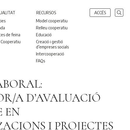
UALITAT
RECURSOS
ACCÉS
cies
Model cooperatiu
nda
Relleu cooperatiu
tes de feina
Educació
 Cooperatiu
Creació i gestió
d’empreses socials
Intercooperació
FAQs
ABORAL:
R/A D’AVALUACIÓ
E EN
ACIONS I PROJECTES