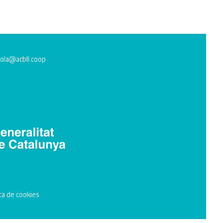
ola@acbll.coop
ica de cookies