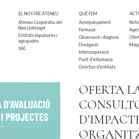
EL NOSTRE ATENEU
QUÈ FEM
ACT
Ateneu Cooperatiu del
Acompanyament
Notí
Baix Llobregat
Formació
Age
Entitats impulsores i
Observació i diagnosi
Ofer
agrupades
Divulgació
Maig
XAC
Intercooperació
Punt d’informació
Directori d’entitats
OFERTA L
CONSULTO
D’IMPACT
ORGANITZ