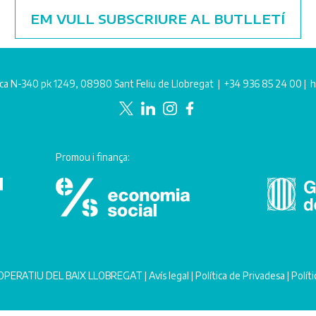
EM VULL SUBSCRIURE AL BUTLLETÍ
ca N-340 pk 1249, 08980 Sant Feliu de Llobregat |
+34 936 85 24 00
|
h
Promou i finança:
PERATIU DEL BAIX LLOBREGAT |
Avís legal
|
Política de Privadesa
|
Polít