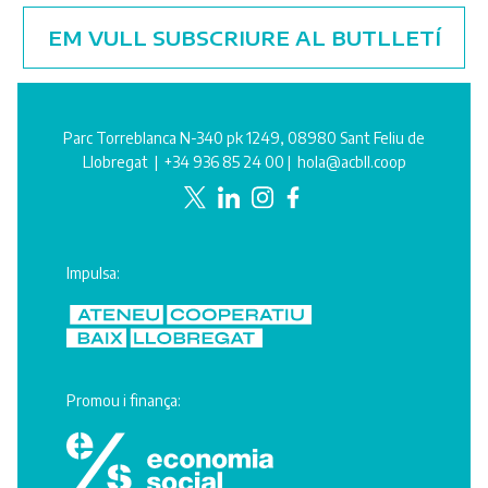
EM VULL SUBSCRIURE AL BUTLLETÍ
Parc Torreblanca N-340 pk 1249, 08980 Sant Feliu de
Llobregat |
+34 936 85 24 00
|
hola@acbll.coop
Impulsa:
Promou i finança: