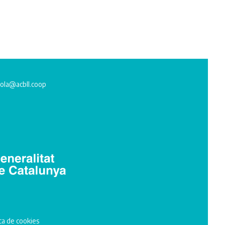
ola@acbll.coop
ica de cookies