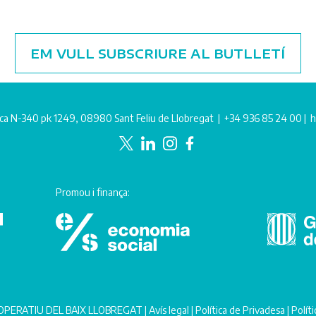
EM VULL SUBSCRIURE AL BUTLLETÍ
ca N-340 pk 1249, 08980 Sant Feliu de Llobregat |
+34 936 85 24 00
|
h
Promou i finança:
PERATIU DEL BAIX LLOBREGAT |
Avís legal
|
Política de Privadesa
|
Polít