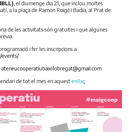
dBLL)
, el diumenge dia 21, que inclou moltes
matí, a la plaça de Ramon Roigé i Badia, al Prat de
ia de les activitats són gratuïtes i que algunes
rèvia.
rogramació i fer les inscripcions a
t/events/
ó
ateneucooperatiubaixllobregat@gmail.com
lendari de tot el mes en aquest
enllaç