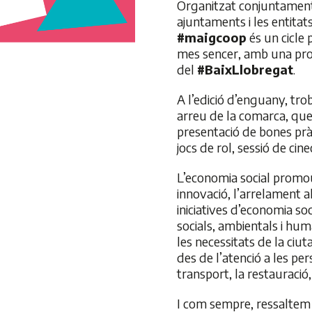
Organitzat conjuntament 
ajuntaments i les entitat
#maigcoop
és un cicle pe
mes sencer, amb una prog
del
#BaixLlobregat
.
A l’edició d’enguany, tro
arreu de la comarca, que
presentació de bones prà
jocs de rol, sessió de cine
L’economia social promou 
innovació, l’arrelament al
iniciatives d’economia soc
socials, ambientals i hu
les necessitats de la ciuta
des de l’atenció a les per
transport, la restauració,
I com sempre, ressaltem