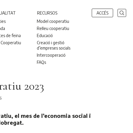
UALITAT
RECURSOS
ACCÉS
cies
Model cooperatiu
nda
Relleu cooperatiu
tes de feina
Educació
 Cooperatiu
Creació i gestió
d’empreses socials
Intercooperació
FAQs
atiu 2023
S
tiu, el mes de l’economia social i
lobregat.