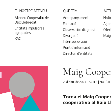
EL NOSTRE ATENEU
QUÈ FEM
ACT
Ateneu Cooperatiu del
Acompanyament
Notí
Baix Llobregat
Formació
Age
Entitats impulsores i
Observació i diagnosi
Ofer
agrupades
Divulgació
Maig
XAC
Intercooperació
Punt d’informació
Directori d’entitats
Maig Cooper
21 d'abril de 2023
ACTES
|
NOTÍCIE
Torna el Maig Coopera
cooperativa al Baix L