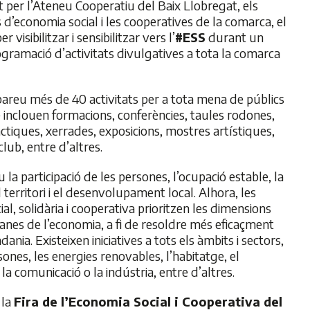
per l’Ateneu Cooperatiu del Baix Llobregat, els
s d’economia social i les cooperatives de la comarca, el
r visibilitzar i sensibilitzar vers l’
#ESS
durant un
ramació d’activitats divulgatives a tota la comarca
bareu més de 40 activitats per a tota mena de públics
 inclouen formacions, conferències, taules rodones,
ctiques, xerrades, exposicions, mostres artístiques,
club, entre d’altres.
la participació de les persones, l’ocupació estable, la
 territori i el desenvolupament local. Alhora, les
ial, solidària i cooperativa prioritzen les dimensions
manes de l’economia, a fi de resoldre més eficaçment
dania. Existeixen iniciatives a tots els àmbits i sectors,
sones, les energies renovables, l’habitatge, el
 la comunicació o la indústria, entre d’altres.
 la
Fira de l’Economia Social i Cooperativa del