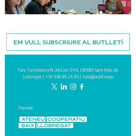
EM VULL SUBSCRIURE AL BUTLLETÍ
Parc Torreblanca N-340 pk 1249, 08980 Sant Feliu de
Llobregat |
+34 936 85 24 00
|
hola@acbll.coop
Impulsa: