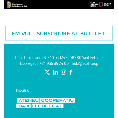
EM VULL SUBSCRIURE AL BUTLLETÍ
Parc Torreblanca N-340 pk 1249, 08980 Sant Feliu de
Llobregat |
+34 936 85 24 00
|
hola@acbll.coop
Impulsa: