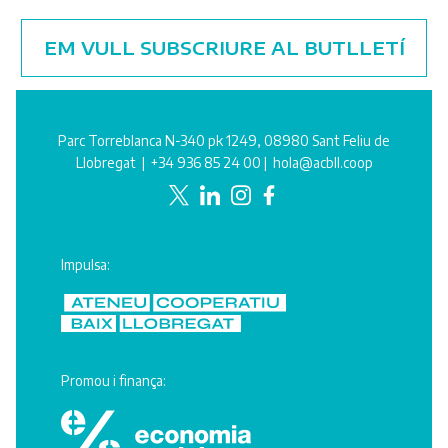
EM VULL SUBSCRIURE AL BUTLLETÍ
Parc Torreblanca N-340 pk 1249, 08980 Sant Feliu de
Llobregat |
+34 936 85 24 00
|
hola@acbll.coop
Impulsa:
Promou i finança: