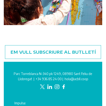
EM VULL SUBSCRIURE AL BUTLLETÍ
Parc Torreblanca N-340 pk 1249, 08980 Sant Feliu de
Llobregat |
+34 936 85 24 00
|
hola@acbll.coop
Impulsa: