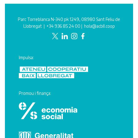
Parc Torreblanca N-340 pk 1249, 08980 Sant Feliu de
Llobregat |
+34 936 85 24 00
|
hola@acbll.coop
Impulsa:
Promou i finança: