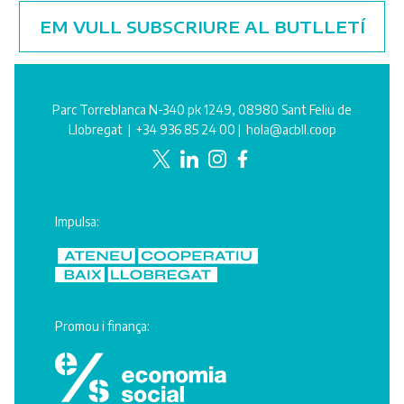
EM VULL SUBSCRIURE AL BUTLLETÍ
Parc Torreblanca N-340 pk 1249, 08980 Sant Feliu de
Llobregat |
+34 936 85 24 00
|
hola@acbll.coop
Impulsa:
Promou i finança: