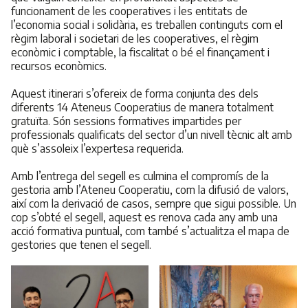
funcionament de les cooperatives i les entitats de
l’economia social i solidària, es treballen continguts com el
règim laboral i societari de les cooperatives, el règim
econòmic i comptable, la fiscalitat o bé el finançament i
recursos econòmics.
Aquest itinerari s’ofereix de forma conjunta des dels
diferents 14 Ateneus Cooperatius de manera totalment
gratuïta. Són sessions formatives impartides per
professionals qualificats del sector d’un nivell tècnic alt amb
què s’assoleix l’expertesa requerida.
Amb l’entrega del segell es culmina el compromís de la
gestoria amb l’Ateneu Cooperatiu, com la difusió de valors,
així com la derivació de casos, sempre que sigui possible. Un
cop s’obté el segell, aquest es renova cada any amb una
acció formativa puntual, com també s’actualitza el mapa de
gestories que tenen el segell.