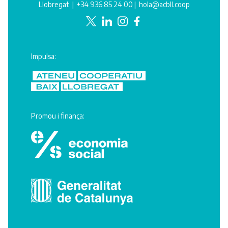
Llobregat |
+34 936 85 24 00
|
hola@acbll.coop
Impulsa:
Promou i finança: