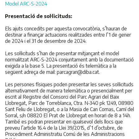
Model ARC-S-2024
Presentació de sol·licituds:
Els ajuts concedits per aquesta convocatòria, s’hauran de
destinar a finançar actuacions realitzades entre l’1 de gener
de 2024 i el 31 de desembre de 2024.
Les sol·licituds s’han de presentar mitjançant el model
normalitzat ARC-S-2024 conjuntament amb la documentació
exigida a la base 5. La presentació és telemàtica a la
següent adreça de mail: parcagrari@diba.cat.
Les persones físiques poden presentar les seves sol·licituds
alternativament de manera telemàtica o presencialment per
escrit al Registre del Consorci del Parc Agrari del Baix
Llobregat, Parc de Torreblanca, Ctra. N-340 pk 1249, 08980
Sant Feliu de Llobregat, o a la Masia de Can Comas, Camí del
Sorral, s/n 08820 El Prat de Llobregat en horari de 8 a 14h.
També es podran presentar en qualsevol dels llocs que
preveu l’article 16.4 de la Llei 39/2015, d’1 d’octubre, de
Procediment Administratiu Comú de les Administracions