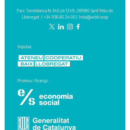
Parc Torreblanca N-340 pk 1249, 08980 Sant Feliu de
Llobregat |
+34 936 85 24 00
|
hola@acbll.coop
Impulsa:
Promou i finança: