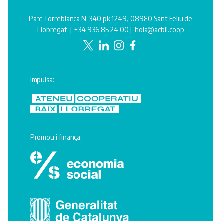
Parc Torreblanca N-340 pk 1249, 08980 Sant Feliu de
Llobregat |
+34 936 85 24 00
|
hola@acbll.coop
Impulsa:
Promou i finança: