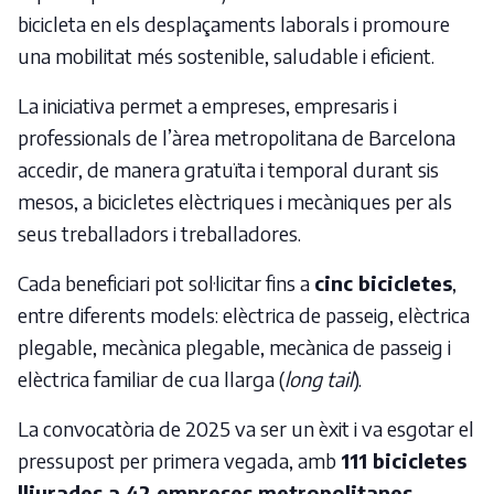
bicicleta en els desplaçaments laborals i promoure
una mobilitat més sostenible, saludable i eficient.
La iniciativa permet a empreses, empresaris i
professionals de l’àrea metropolitana de Barcelona
accedir, de manera gratuïta i temporal durant sis
mesos, a bicicletes elèctriques i mecàniques per als
seus treballadors i treballadores.
Cada beneficiari pot sol·licitar fins a
cinc bicicletes
,
entre diferents models: elèctrica de passeig, elèctrica
plegable, mecànica plegable, mecànica de passeig i
elèctrica familiar de cua llarga (
long tail
).
La convocatòria de 2025 va ser un èxit i va esgotar el
pressupost per primera vegada, amb
111 bicicletes
lliurades a 42 empreses metropolitanes
.