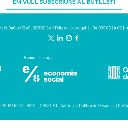
EM VULL SUBSCRIURE AL BUTLLETÍ
ca N-340 pk 1249, 08980 Sant Feliu de Llobregat |
+34 936 85 24 00
|
h
Promou i finança:
PERATIU DEL BAIX LLOBREGAT |
Avís legal
|
Política de Privadesa
|
Polít