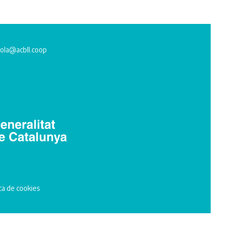
ola@acbll.coop
ica de cookies