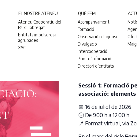
EL NOSTRE ATENEU
QUÈ FEM
ACT
Ateneu Cooperatiu del
Acompanyament
Notí
Baix Llobregat
Formació
Age
Entitats impulsores i
Observació i diagnosi
Ofer
agrupades
Divulgació
Maig
XAC
Intercooperació
Punt d’informació
Directori d’entitats
Sessió 1: Formació p
associació: elements
📅 16 de juliol de 2026
🕘 De 9.00 h a 12.00 h
📍 Format virtual, via 
En el marc del cicle
Form