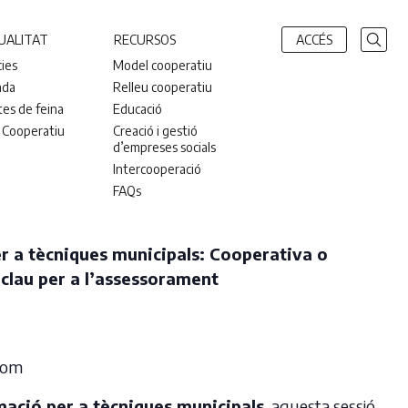
UALITAT
RECURSOS
ACCÉS
cies
Model cooperatiu
nda
Relleu cooperatiu
tes de feina
Educació
 Cooperatiu
Creació i gestió
d’empreses socials
Intercooperació
FAQs
er a tècniques municipals: Cooperativa o
 clau per a l’assessorament
Zoom
ació per a tècniques municipals
, aquesta sessió