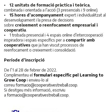
•
12 unitats de formació pràctica i teòrica
,
combinada i orientada a l’acció (3 presencials i 9 online).
•
15 hores d’acompanyament
expert i individualitzat al
desenvolupament i la presa de decisions
sobre
creixement o reenfocament empresarial i
cooperatiu
.
• 1 trobada presencial i 4 espais online d’intercooperació
inspiradora i espais específics per a
compartir amb
cooperatives
que ja han viscut processos de
reenfocament o creixement i consolidació.
Període d’inscripció
De l’1 al 28 de febrer de 2022.
Complimenteu el
formulari específic pel Learning to
Grow Coop
i envieu-lo al
correu
formacio@cooperativestreball.coop
.
Si desitgeu més informació, escriviu
a
formacio@cooperativestreball.coop
.