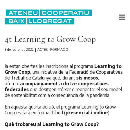
4t Learning to Grow Coop
3 de febrer de 2022
ACTES
|
FORMACIÓ
Ja estan obertes les inscripcions al programa
Learning to
Grow Coop
, una iniciativa de la
Federació de Cooperatives
de Treball de Catalunya
que, durant
sis mesos
,
ofereix
acompanyament a dotze cooperatives
federades
que desitgen créixer o reorientar el seu model
de sostenibilitat com a conseqüència de la pandèmia.
En aquesta quarta edició, el programa Learning to Grow
Coop es farà en format híbrid (
presencial i online
).
Què trobareu al Learning to Grow Coop?