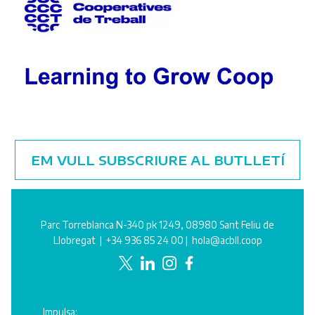
EM VULL SUBSCRIURE AL BUTLLETÍ
Parc Torreblanca N-340 pk 1249, 08980 Sant Feliu de
Llobregat |
+34 936 85 24 00
|
hola@acbll.coop
Impulsa: