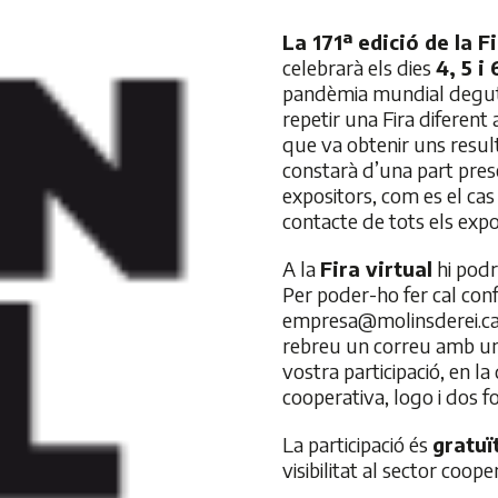
La 171ª edició de la F
celebrarà els dies
4, 5 i
pandèmia mundial degut 
repetir una Fira diferent
que va obtenir uns result
constarà d’una part prese
expositors, com es el cas
contacte de tots els expo
A la
Fira virtual
hi podr
Per poder-ho fer cal conf
empresa@molinsderei.c
rebreu un correu amb un e
vostra participació, en la
cooperativa, logo i dos f
La participació és
gratuï
visibilitat al sector coope