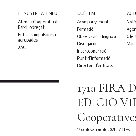
EL NOSTRE ATENEU
QUÈ FEM
ACT
Ateneu Cooperatiu del
Acompanyament
Notí
Baix Llobregat
Formació
Age
Entitats impulsores i
Observació i diagnosi
Ofer
agrupades
Divulgació
Maig
XAC
Intercooperació
Punt d’informació
Directori d’entitats
171a FIRA 
EDICIÓ VIR
Cooperative
17 de desembre de 2021
ACTES