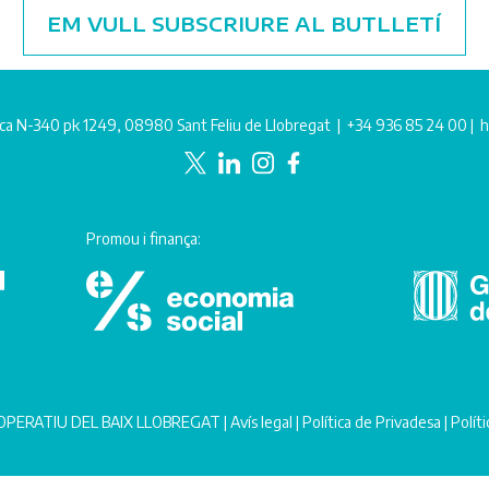
EM VULL SUBSCRIURE AL BUTLLETÍ
ca N-340 pk 1249, 08980 Sant Feliu de Llobregat |
+34 936 85 24 00
|
h
Promou i finança:
PERATIU DEL BAIX LLOBREGAT |
Avís legal
|
Política de Privadesa
|
Polít