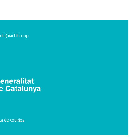
ola@acbll.coop
ica de cookies