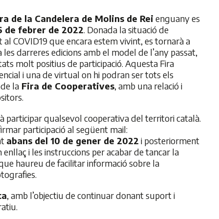
ira de la Candelera de Molins de Rei
enguany es
 6 de febrer de 2022
. Donada la situació de
al COVID19 que encara estem vivint, es tornarà a
 a les darreres edicions amb el model de l’any passat,
ats molt positius de participació. Aquesta Fira
ncial i una de virtual on hi podran ser tots els
 de la
Fira de Cooperatives
, amb una relació i
sitors.
à participar qualsevol cooperativa del territori català.
irmar participació al següent mail:
at
abans del 10 de gener de 2022
i posteriorment
nllaç i les instruccions per acabar de tancar la
 que haureu de facilitar informació sobre la
otografies.
ta
, amb l’objectiu de continuar donant suport i
ratiu.