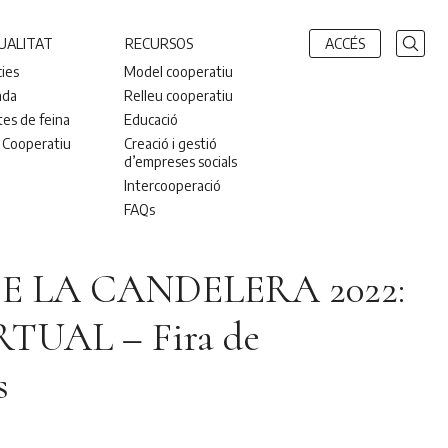
UALITAT
RECURSOS
ACCÉS
cies
Model cooperatiu
nda
Relleu cooperatiu
tes de feina
Educació
 Cooperatiu
Creació i gestió
d’empreses socials
Intercooperació
FAQs
DE LA CANDELERA 2022:
TUAL – Fira de
s